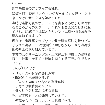
kousax
熊本県在住のアラフィフ会社員。
30歳の頃、映画『スウィングガールズ』を観たことを
きっかけにサックスを始めました。
当時は楽譜も読めず、ドレミを書き込みながら練習す
るところからのスタート。それでも音楽の楽しさに魅
了され、約20年以上にわたりバンド活動や演奏経験を
積み重ねてきました。
現在は、進駐軍クラブなどで長年演奏経験を持つプロ
サックス奏者・一ノ瀬勝氏に学びながら、今も演奏技
術の向上に取り組んでいます。
本業ではクリーニング師・土木施工管理技士の資格を
持ち、仕事・子育て・趣味を両立する二児の父でもあ
ります。
このブログでは、
・サックスや音楽の楽しみ方
・50代からの趣味と学び
・ブログやYouTubeなどの副業体験
・子育てや教育費のリアル
・暮らしを少し豊かにする情報
を、実体験をもとに発信しています。
「何歳からでも新しいことに挑戦できる」