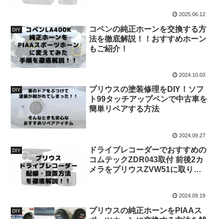
2025.06.12
コペンの純正ホーンを交換する方
DIY
法を徹底解説！！おすすめホーン
もご紹介！
2024.10.03
プリウスの塗装修理をDIY！ソフ
DIY
ト99タッチアップペンで中古車を
簡単リペアする方法
2024.09.27
ドライブレコーダーでおすすめの
DIY
コムテックZDR043取付 前後2カ
メラをプリウスZVW51に取り付
けてみたレビュー｜取付方法を徹
底解説！
2024.09.19
プリウスの純正ホーンをPIAAス
DIY