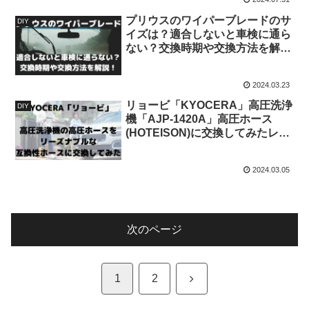
プリウスのワイパーブレードのサ
DIY
イズは？適合しないと車検に通ら
ない？交換時期や交換方法を解
説！
2024.03.23
リョービ「KYOCERA」高圧洗浄
DIY
機「AJP-1420A」高圧ホース
(HOTEISON)に交換してみたレビ
ュー
2024.03.05
次のページ
次
1
2
へ