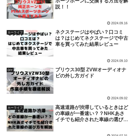
ポーツホーンに交換する方法を解
説！！
2024.09.16
ネクステージはやばい？口コミ
カーライフ
は？はじめてネクステージで中古
車を買ってみた結果レビュー
2024.09.10
プリウス30型 ZVWオーディオナ
DIY
ビの外し方ガイド
2024.09.02
高速道路が渋滞しているときはど
カーライフ
の車線が一番速い？？NHKあさ
イチでも紹介された車線の選び方
を解説
2024.07.31