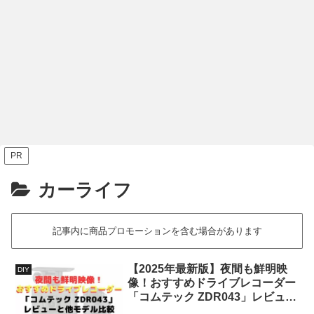
便利グッズ
お取り寄せ
カ
の
バッテリー「電池式」アンプ
「ヒルナンデス」で紹介された足
ネ
カメ
CUBE StreetⅡ「キューブストリー
柄サービスエリア人気のお土産6選
は
けて
ト２」 レビュー 機能・性能・使い
車
解
勝手を解説
PR
カーライフ
記事内に商品プロモーションを含む場合があります
【2025年最新版】夜間も鮮明映
DIY
像！おすすめドライブレコーダー
「コムテック ZDR043」レビュー
と他モデル比較