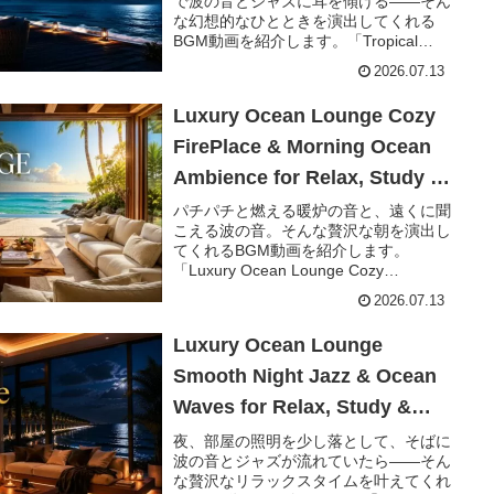
で波の音とジャズに耳を傾ける――そん
ジャズBGM【1時間40分】
な幻想的なひとときを演出してくれる
BGM動画を紹介します。「Tropical
Night Lounge Smooth Jazz & Ocean
2026.07.13
Waves Under ...
Luxury Ocean Lounge Cozy
FirePlace & Morning Ocean
Ambience for Relax, Study &
Sleep & Ocean Waves🔥暖炉
パチパチと燃える暖炉の音と、遠くに聞
こえる波の音。そんな贅沢な朝を演出し
と波音に包まれる贅沢な朝のオ
てくれるBGM動画を紹介します。
ーシャンジャズBGM【1時間40
「Luxury Ocean Lounge Cozy
FirePlace & Morning Ocean Ambience
分】
2026.07.13
for Rel...
Luxury Ocean Lounge
Smooth Night Jazz & Ocean
Waves for Relax, Study &
Sleep🌊夜の作業・安眠に最適
夜、部屋の照明を少し落として、そばに
波の音とジャズが流れていたら――そん
なラグジュアリーオーシャンジ
な贅沢なリラックスタイムを叶えてくれ