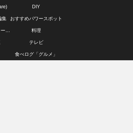
re)
DIY
編集
おすすめパワースポット
プライバシーポリシー（Privacy Policy）
料理
連
テレビ
食べログ「グルメ」
DIY
楽器(SAX)演奏
お取り寄せ
移調早
カシオ腕時計
サックス用人工
「ヒルナンデ
ックス
CASIO W-735H
新素材リード
ス」で紹介され
はピア
ベルト交換の手
2025年新素材6
た足柄サービス
ーの
順とおすすめベ
選を徹底解
エリア人気のお
違う
ルト紹介
説！！
土産6選
調のコ
解説！