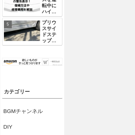
底解
ってみ
説！
転中に
説！！
た結果
ハイブ
おすす
レビュ
リッド
めホー
ー
プリウ
システ
ンもご
スサイ
ムチェ
紹介！
ドステ
ックの
ップに
警告表
傷が…
示が！
修理費
復帰方
用の相
法や修
場や自
理費用
分で修
を解説
理する
場合の
修理方
カテゴリー
法につ
いて解
説【最
BGMチャンネル
安値に
挑戦】
DIY