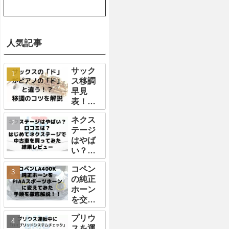
人気記事
サック
ス移調
早見
表！サ
ックス
ネクス
の
テージ
「ド」
はやば
はピア
い？口
ノやギ
コミ
ターの
コペン
は？は
「ド」
の純正
じめて
と違う
ホーン
ネクス
の？？
を交換
テージ
移調の
する方
で中古
コツを
プリウ
法を徹
車を買
徹底解
スを運