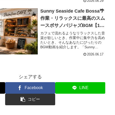
2026.06.29
してくれた専用ポーチとの出会いをお伝
えします。走り始めたきっ...
Sunny Seaside Cafe Bossa🌴
作業・リラックスに最高のスム
ースボサノバジャズBGM【1時
間36分】
カフェで流れるようなリラックスした音
楽が欲しいとき、作業中に集中力を高め
たいとき、そんなあなたにぴったりの
BGM動画を紹介します。「Sunny
Seaside Cafe Bossa 🌴 Smooth Bossa
2026.06.17
Nova Jazz for ...
シェアする
Facebook
LINE
コピー