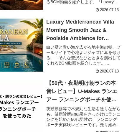
ャズBGM【1時間43分】
るBGM動画を紹介します。「Luxury
Ocean Lounge Smooth Night Jazz &
2026.07.13
Ocean Waves ...
Luxury Mediterranean Villa
Morning Smooth Jazz &
Poolside Ambience for
Work,Study&Relax🏛️地中海
白い壁と青い海が広がる地中海の朝、プ
ールサイドで心地よいジャズに耳を傾け
の朝を感じるラグジュアリーヴ
る――そんな贅沢なひとときを演出して
ィラのスムースジャズBGM【1
くれるBGM動画を紹介します。
「Luxury Mediterranean Villa Morning
時間31分】
2026.07.13
Smooth Jazz & P...
【50代・夜勤明け朝ランの本
音レビュー】U-Makes ランエ
アー ランニングポーチを使っ
てみた
夜勤勤務等で不規則な生活を送りながら
も、健康診断の結果をきっかけにランニ
ングを始めた50代男性の、ランニング
ポーチ実体験レビューです。走り始めて
気づいた「揺れ」の問題と、それを解決