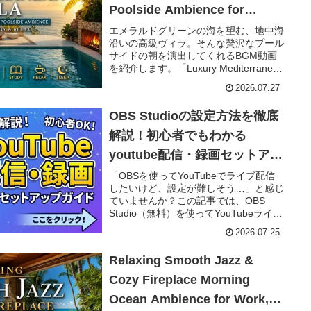
Poolside Ambience for
Work,Study&Relax🌴地中海ヴ
エメラルドグリーンの海を望む、地中海
沿いの高級ヴィラ。そんな贅沢なプール
ィラで迎える贅沢な朝のプール
サイドの朝を演出してくれるBGM動画
サイドジャズ BGM【1時間31
を紹介します。「Luxury Mediterranean
Villa Morning Smooth Jazz & Poolside
分】
2026.07.27
...
OBS Studioの設定方法を徹底
解説！初心者でもわかる
youtube配信・録画セットアッ
プガイド
「OBSを使ってYouTubeでライブ配信
したいけど、設定が難しそう…」と感じ
ていませんか？この記事では、OBS
Studio（無料）を使ってYouTubeライブ
配信を始めるための設定手順を、実際の
2026.07.25
画面を使ってわかりやすく解説します。
初めて...
Relaxing Smooth Jazz &
Cozy Fireplace Morning
Ocean Ambience for Work,