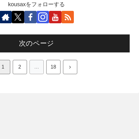
kousaxをフォローする
次のページ
次
1
2
…
18
へ