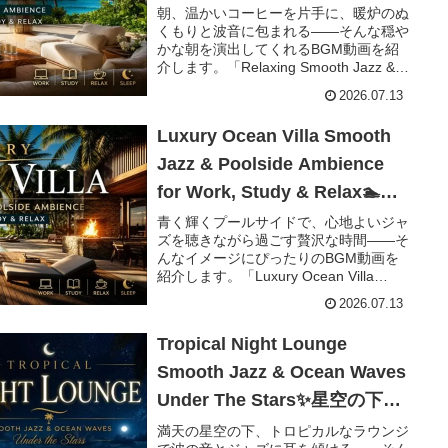
Study & Relax☕暖炉のぬくも
朝、温かいコーヒーを片手に、暖炉のぬ
くもりと波音に包まれる――そんな穏や
りで迎える穏やかな朝のリラッ
かな朝を演出してくれるBGM動画を紹
クスジャズBGM【1時間36分】
介します。「Relaxing Smooth Jazz &
Cozy Fireplace Morning Ocean
2026.07.13
Ambience...
Luxury Ocean Villa Smooth
Jazz & Poolside Ambience
for Work, Study & Relax🏊プ
ールサイドヴィラで聴く贅沢な
青く輝くプールサイドで、心地よいジャ
ズを聴きながら過ごす贅沢な時間――そ
作業用スムースジャズBGM【1
んなイメージにぴったりのBGM動画を
時間40分】
紹介します。「Luxury Ocean Villa
Smooth Jazz & Poolside Ambience for
2026.07.13
Work...
Tropical Night Lounge
Smooth Jazz & Ocean Waves
Under The Stars✨星空の下で
聴くトロピカルナイトラウンジ
満天の星空の下、トロピカルなラウンジ