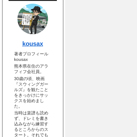
kousax
著者プロフィール
kousax
熊本県在住のアラ
フィフ会社員。
30歳の頃、映画
『スウィングガー
ルズ』を観たこと
をきっかけにサッ
クスを始めまし
た。
当時は楽譜も読め
ず、ドレミを書き
込みながら練習す
るところからのス
タート。それでも