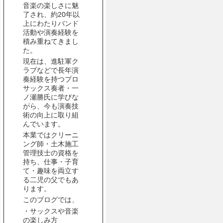
音楽の楽しさに魅
了され、約20年以
上にわたりバンド
活動や演奏経験を
積み重ねてきまし
た。
現在は、進駐軍ク
ラブなどで長年演
奏経験を持つプロ
サックス奏者・一
ノ瀬勝氏に学びな
がら、今も演奏技
術の向上に取り組
んでいます。
本業ではクリーニ
ング師・土木施工
管理技士の資格を
持ち、仕事・子育
て・趣味を両立す
る二児の父でもあ
ります。
このブログでは、
・サックスや音楽
の楽しみ方