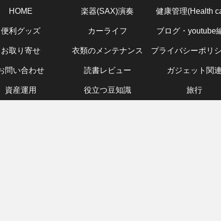
HOME
楽器(SAX)演奏
健康管理(Health ca
便利グッズ
カーライフ
ブログ・youtube
お取り寄せ
衣類のメンテナンス
お問い合わせ
読書レビュー
ガジェット関
資産運用
役立つ豆知識
旅行
ッズ
ガジェット関連
健康管理(Health care)
便利グッズ
テリー「電
お金の大学両学
あの「フワちゃ
サックス
」アンプ
長もおすす
ん」もおすす
見表！サ
E
め！！日本通信
め、「ヒルナン
の「ド」
eetⅡ「キュ
SIMに乗り換え
デス」で紹介さ
ノやギタ
ストリート
て毎月のスマホ
れた最新美容ア
「ド」と
 レビュー
代金を抑えよ
イテム
の？？移
・性能・使
う！！
ツを徹底
手を解説