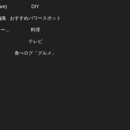
re)
DIY
編集
おすすめパワースポット
プライバシーポリシー（Privacy Policy）
料理
連
テレビ
食べログ「グルメ」