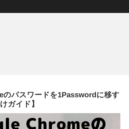
イフ
DIY
便利グッズ
健康管理(Health care)
ステージは
コペンの純正ホ
バッテリー「電
あの「フ
い？口コミ
ーンを交換する
池式」アンプ
ん」もお
はじめてネ
方法を徹底解
CUBE
め、「ヒ
テージで中
説！！おすすめ
StreetⅡ「キュ
デス」で
を買ってみ
ホーンもご紹
ーブストリート
れた最新
果レビュー
介！
２」 レビュー
イテム
機能・性能・使
い勝手を解説
romeのパスワードを1Passwordに移す
向けガイド】