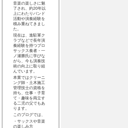
音楽の楽しさに魅
了され、約20年以
上にわたりバンド
活動や演奏経験を
積み重ねてきまし
た。
現在は、進駐軍ク
ラブなどで長年演
奏経験を持つプロ
サックス奏者・一
ノ瀬勝氏に学びな
がら、今も演奏技
術の向上に取り組
んでいます。
本業ではクリーニ
ング師・土木施工
管理技士の資格を
持ち、仕事・子育
て・趣味を両立す
る二児の父でもあ
ります。
このブログでは、
・サックスや音楽
の楽しみ方