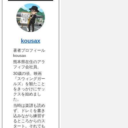
kousax
著者プロフィール
kousax
熊本県在住のアラ
フィフ会社員。
30歳の頃、映画
『スウィングガー
ルズ』を観たこと
をきっかけにサッ
クスを始めまし
た。
当時は楽譜も読め
ず、ドレミを書き
込みながら練習す
るところからのス
タート。それでも