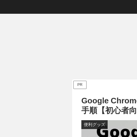
お取り寄せ
DIY
DIY
カーラ
「ヒルナンデ
プリウスサイド
プリウスの純正
ネク
ス」で紹介され
ステップに傷
ホーンをPIAA
やば
た足柄サービス
が…修理費用の
スポーツホーン
は？
エリア人気のお
相場や自分で修
に交換する方法
クス
土産6選
理する場合の修
を解説！！
古車
理方法について
た結
解説【最安値に
PR
挑戦】
Google Ch
手順【初心者
便利グッズ