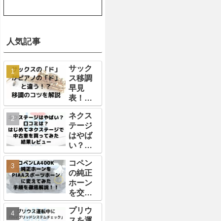
人気記事
サック
ス移調
早見
表！サ
ックス
ネクス
の
テージ
「ド」
はやば
はピア
い？口
ノやギ
コミ
ターの
コペン
は？は
「ド」
の純正
じめて
と違う
ホーン
ネクス
の？？
を交換
テージ
移調の
する方
で中古
コツを
プリウ
法を徹
車を買
徹底解
スを運