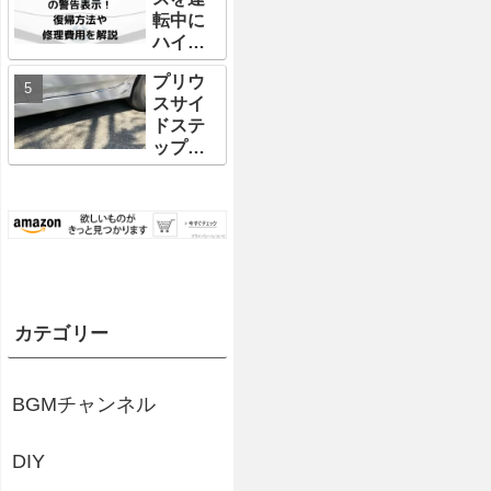
底解
ってみ
説！
転中に
説！！
た結果
ハイブ
おすす
レビュ
リッド
めホー
ー
プリウ
システ
ンもご
スサイ
ムチェ
紹介！
ドステ
ックの
ップに
警告表
傷が…
示が！
修理費
復帰方
用の相
法や修
場や自
理費用
分で修
を解説
理する
場合の
修理方
カテゴリー
法につ
いて解
説【最
BGMチャンネル
安値に
挑戦】
DIY