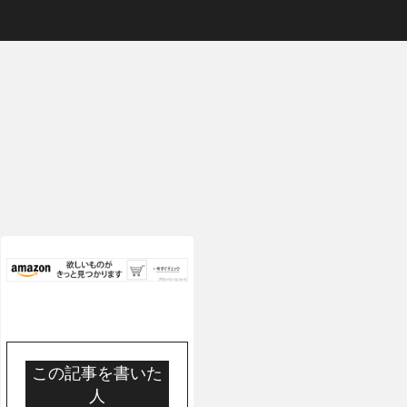
楽器(SAX)演奏
DIY
DIY
ワちゃ
サックス用人工
カシオ腕時計
ドライブレコー
すす
新素材リード
CASIO W-735H
ダーでおすすめ
ルナン
2025年新素材6
ベルト交換の手
のコムテック
紹介さ
選を徹底解
順とおすすめベ
ZDR043取付 前
美容ア
説！！
ルト紹介
後2カメラをプ
リウスZVW51
に取り付けてみ
たレビュー｜取
付方法を徹底解
説！
この記事を書いた
人