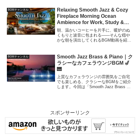
Jazz」をテーマに、週末の朝にぴったり
なスムースジャズをお届けします。ゆっ
Relaxing Smooth Jazz & Cozy
BGMチャンネル
たり...
Fireplace Morning Ocean
Ambience for Work, Study &
Relax☕暖炉のぬくもりで迎える
朝、温かいコーヒーを片手に、暖炉のぬ
穏やかな朝のリラックスジャズ
くもりと波音に包まれる――そんな穏や
かな朝を演出してくれるBGM動画を紹介
BGM【1時間36分】
します。「Relaxing Smooth Jazz & Cozy
Fireplace Morning Ocean Ambience...
Smooth Jazz Brass & Piano｜ク
BGMチャンネル
ラシーなカフェラウンジBGM 🎷
🎹
上質なカフェラウンジの雰囲気をご自宅
でも楽しめる、クラシーなBGMをご紹介
します。今回は「Smooth Jazz Brass &
Piano」をテーマに、ブラスとピアノが織
りなす洗練されたスムースジャズをお届
けします。🎧 動画はこちら（再生...
スポンサーリンク