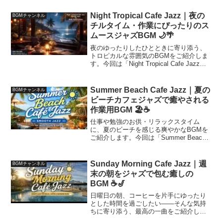
の夜にぴったりなラウンジジャズをお届
けします。週末への扉を開くこの夜
Night Tropical Cafe Jazz｜夜の
BGMチャンネル
を、...
チルタイム・作業にぴったりのス
ムースジャズBGM 🌙🌴
夜のゆったりしたひとときに寄り添う、
トロピカルな雰囲気のBGMをご紹介しま
す。今回は「Night Tropical Cafe Jazz」
をテーマに、南国の夜の熱帯雨林を思わ
せるスムースジャズをお届けします。🎧
動画はこちら（再生ボタンをタッ...
Summer Beach Cafe Jazz｜夏の
BGMチャンネル
ビーチカフェジャズで癒やされる
作業用BGM 🏖️☕
仕事や勉強のお供・リラックスタイム
に、夏のビーチを感じる爽やかなBGMを
ご紹介します。今回は「Summer Beach
Cafe Jazz」をテーマに、波音と心地よい
サウンドが溶け合った、スムースジャズ
をお届けします。🎧 動画はこちら（再
Sunday Morning Cafe Jazz｜週
BGMチャンネル
生...
末の朝をジャズで包む癒しの
BGM ☕🎷
日曜日の朝、コーヒーを片手にゆったり
とした時間を過ごしたい——そんな気持
ちに寄り添う、最高の一曲をご紹介しま
す。今回は「Sunday Morning Cafe