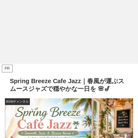
DIY
DIY
DIY
足
プリウスサイドステップに傷が…
プリウスの純正ホーンをPIAAスポ
カシ
6選
修理費用の相場や自分で修理する
ーツホーンに交換する方法を解
ト
場合の修理方法について解説【最
説！！
介
安値に挑戦】
PR
Spring Breeze Cafe Jazz｜春風が運ぶス
ムースジャズで穏やかな一日を 🌸🎷
BGMチャンネル